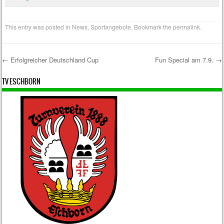
This entry was posted in
News
,
Sportangebote
. Bookmark the
permalink
.
←
Erfolgreicher Deutschland Cup
Fun Special am 7.9.
→
Post navigation
TV ESCHBORN