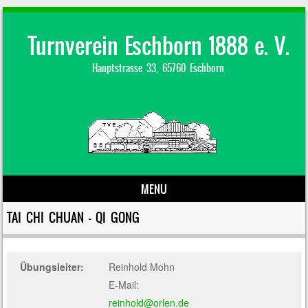
Turnverein Eschborn 1888 e. V.
Hauptstrasse 33, 65760 Eschborn
MENU
Skip to content
TAI CHI CHUAN – QI GONG
Übungsleiter:
Reinhold Mohn
E-Mail:
reinhold@orlen.de