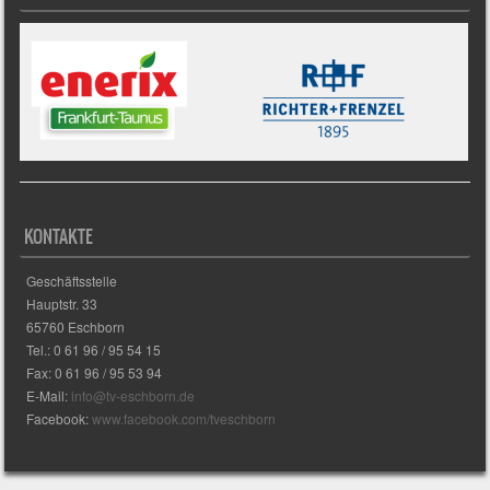
KONTAKTE
Geschäftsstelle
Hauptstr. 33
65760 Eschborn
Tel.: 0 61 96 / 95 54 15
Fax: 0 61 96 / 95 53 94
E-Mail:
info@tv-eschborn.de
Facebook:
www.facebook.com/tveschborn