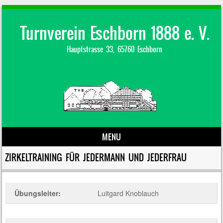
Turnverein Eschborn 1888 e. V.
Hauptstrasse 33, 65760 Eschborn
MENU
Skip to content
ZIRKELTRAINING FÜR JEDERMANN UND JEDERFRAU
Übungsleiter:
Luitgard Knoblauch