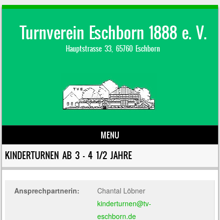
Turnverein Eschborn 1888 e. V.
Hauptstrasse 33, 65760 Eschborn
MENU
Skip to content
KINDERTURNEN AB 3 – 4 1/2 JAHRE
Ansprechpartnerin:
Chantal Löbner
kinderturnen@tv-
eschborn.de