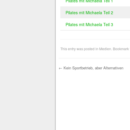
Pilates mit Michaela Teil 1
Pilates mit Michaela Teil 2
Pilates mit Michaela Teil 3
This entry was posted in
Medien
. Bookmark
←
Kein Sportbetrieb, aber Alternativen
Post navigation