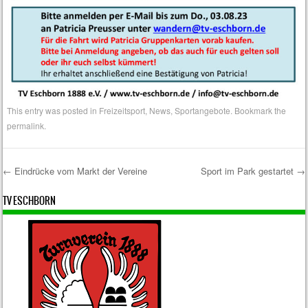
This entry was posted in
Freizeitsport
,
News
,
Sportangebote
. Bookmark the
permalink
.
←
Eindrücke vom Markt der Vereine
Sport im Park gestartet
→
Post navigation
TV ESCHBORN