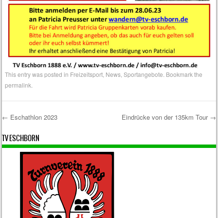
This entry was posted in
Freizeitsport
,
News
,
Sportangebote
. Bookmark the
permalink
.
←
Eschathlon 2023
Eindrücke von der 135km Tour
→
Post navigation
TV ESCHBORN