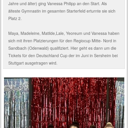
Jahre und älter) ging Vanessa Philipp an den Start. Als
älteste Gymnastin im gesamten Starterfeld erturnte sie sich
Platz 2.
Maya, Madeleine, Matilde,Lale, Yeoreum und Vanessa haben
sich mit ihren Platzierungen für den Regiocup Mitte- Nord in
Sandbach (Odenwald) qualifiziert. Hier geht es dann um die
Tickets für den Deutschland Cup der im Juni in Sersheim bei
Stuttgart ausgetragen wird.