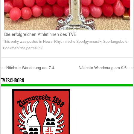
Die erfolgreichen Athletinnen des TVE
This entry was posted in
News
,
Rhythmische Sportgymnastik
,
Sportangebote
.
Bookmark the
permalink
.
←
Nächste Wanderung am 7.4.
Nächste Wanderung am 9.6.
→
Post navigation
TV ESCHBORN