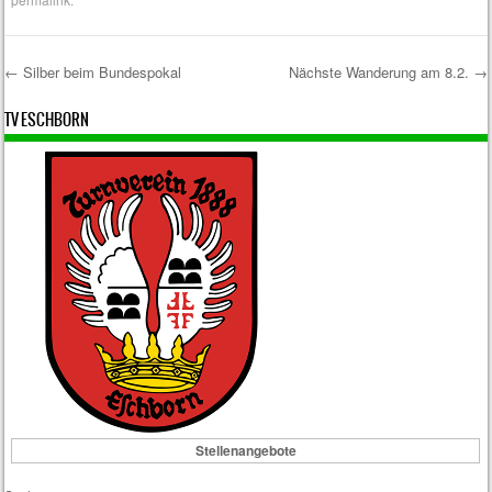
←
Silber beim Bundespokal
Nächste Wanderung am 8.2.
→
Post navigation
TV ESCHBORN
Stellenangebote