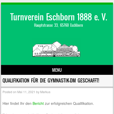
Turnverein Eschborn 1888 e. V.
Hauptstrasse 33, 65760 Eschborn
MENU
Skip to content
QUALIFIKATION FÜR DIE GYMNASTIK-DM GESCHAFFT!
Posted on
Mai 11, 2021
by
Markus
Hier findet Ihr den
Bericht
zur erfolgreichen Qualifikation.