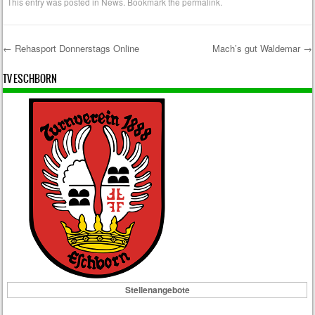
This entry was posted in
News
. Bookmark the
permalink
.
←
Rehasport Donnerstags Online
Mach’s gut Waldemar
→
Post navigation
TV ESCHBORN
Stellenangebote