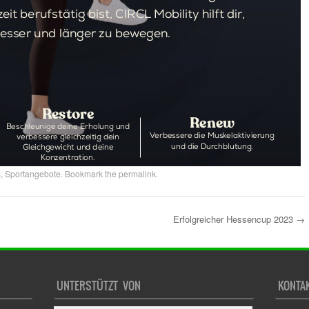
s
,
Sportangebote
. Bookmark the
permalink
.
Erfolgreicher Hessencup 2023
→
UNTERSTÜTZT VON
KONTA