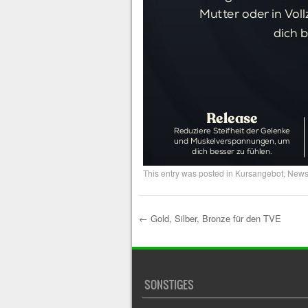
This entry was posted in
Kursangebot
,
New
←
Gold, Silber, Bronze für den TVE
Post navigation
SONSTIGES