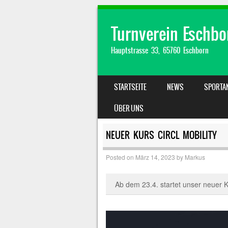
Turnverein Eschbor
Hauptstrasse 33, 65760 Eschborn
SKIP TO CONTENT
STARTSEITE
NEWS
SPORTA
MENU
ÜBER UNS
NEUER KURS CIRCL MOBILITY
Posted on
März 14, 2023
by
Markus
Ab dem 23.4. startet unser neuer 