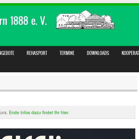
n 1888 e. V.
NGEBOTE
REHASPORT
TERMINE
DOWNLOADS
KOOPERAT
Kurs.
Erste Infos dazu findet Ihr hier.