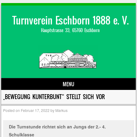
Turnverein Eschborn 1888 e. V.
Hauptstrasse 33, 65760 Eschborn
MENU
Skip to content
„BEWEGUNG KUNTERBUNT“ STELLT SICH VOR
Posted on
Februar 17, 2022
by
Markus
Die Turnstunde richtet sich an Jungs der 2.- 4.
Schulklasse