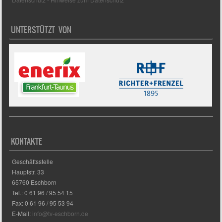
UNTERSTÜTZT VON
KONTAKTE
Geschäftsstelle
Hauptstr. 33
65760 Eschborn
Tel.: 0 61 96 / 95 54 15
Fax: 0 61 96 / 95 53 94
E-Mail:
info@tv-eschborn.de